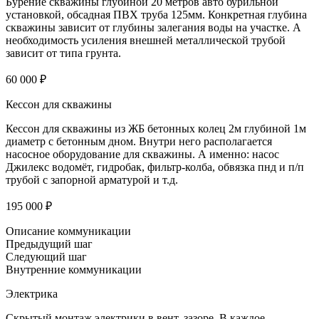
Бурение скважины глубиной 20 метров авто бурильной
установкой, обсадная ПВХ труба 125мм. Конкретная глубина
скважины зависит от глубины залегания воды на участке. А
необходимость усиления внешней металлической трубой
зависит от типа грунта.
60 000 ₽
Кессон для скважины
Кессон для скважины из ЖБ бетонных колец 2м глубиной 1м
диаметр с бетонным дном. Внутри него располагается
насосное оборудование для скважины. А именно: насос
Джилекс водомёт, гидробак, фильтр-колба, обвязка пнд и п/п
трубой с запорной арматурой и т.д.
195 000 ₽
Описание коммуникации
Предыдущий шаг
Следующий шаг
Внутренние коммуникации
Электрика
Скрытый монтаж электрики в вент. зазоре. В каждое