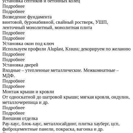
установка септиков и бетонных колец
Подробнее
Подробнее
Возведение фундамента
винтовой, буронабивной, свайный ростверк, УШП,
ленточный монолитный, монолитная плита
Подробнее
Подробнее
Установка окон под ключ
Используем профили Aluplast, Krauss; декорируем по желанию
Подробнее
Подробнее
Установка дверей
Входные – утепленные металлические. Межкомнатные –
МДФ.
Подробнее
Подробнее
Монтаж крыши и кровли
От односкатной до шатровой крыши; мягкая кровля, ондулин,
металлочерепица и др.
Подробнее
Подробнее
Внешняя отделка
Рау-хаус, блок-хаус, металлосайдинг, плитка хауберг, цсп,
фиброцементные панели, покраска, вагонка и др.