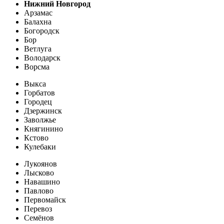
Нижний Новгород
Арзамас
Балахна
Богородск
Бор
Ветлуга
Володарск
Ворсма
Выкса
Горбатов
Городец
Дзержинск
Заволжье
Княгинино
Кстово
Кулебаки
Лукоянов
Лысково
Навашино
Павлово
Первомайск
Перевоз
Семёнов