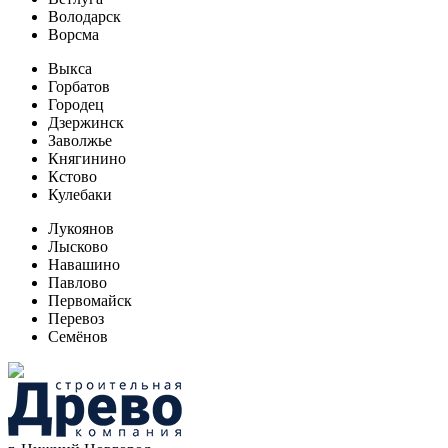
Володарск
Ворсма
Выкса
Горбатов
Городец
Дзержинск
Заволжье
Княгинино
Кстово
Кулебаки
Лукоянов
Лысково
Навашино
Павлово
Первомайск
Перевоз
Семёнов