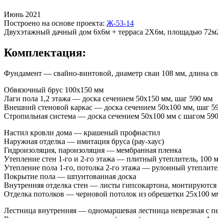
Июнь 2021
Построено на основе проекта:
Ж-53-14
Двухэтажный дачный дом 6x6м + терраса 2Х6м, площадью 72м2
Комплектация:
Фундамент — свайно-винтовой, диаметр сваи 108 мм, длина сва
Обвязочный брус 100х150 мм
Лаги пола 1,2 этажа — доска сечением 50х150 мм, шаг 590 мм
Внешний стеновой каркас — доска сечением 50х100 мм, шаг 5
Стропильная система — доска сечением 50х100 мм с шагом 59
Настил кровли дома — крашеный профнастил
Наружная отделка — имитация бруса (рау-хаус)
Гидроизоляция, пароизоляция — мембранная пленка
Утепление стен 1-го и 2-го этажа — плитный утеплитель, 100 
Утепление пола 1-го, потолка 2-го этажа — рулонный утеплите
Покрытие пола — шпунтованная доска
Внутренняя отделка стен — листы гипсокартона, монтируются 
Отделка потолков — черновой потолок из обрешетки 25х100 м
Лестница внутренняя — одномаршевая лестница неврезная с 