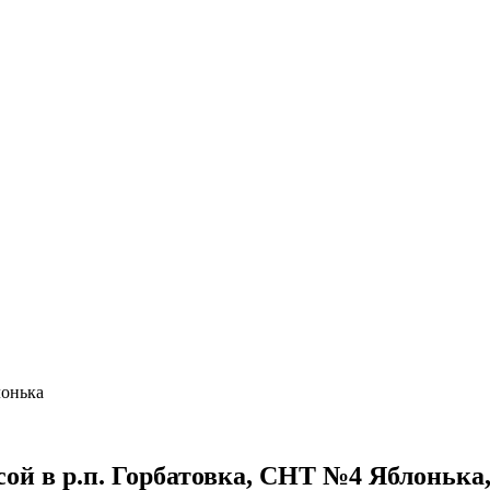
лонька
сой в р.п. Горбатовка, СНТ №4 Яблонька