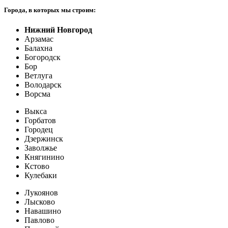
Города, в которых мы строим:
Нижний Новгород
Арзамас
Балахна
Богородск
Бор
Ветлуга
Володарск
Ворсма
Выкса
Горбатов
Городец
Дзержинск
Заволжье
Княгинино
Кстово
Кулебаки
Лукоянов
Лысково
Навашино
Павлово