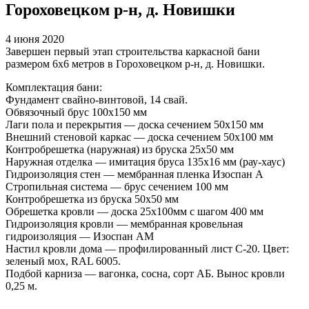
Гороховецком р-н, д. Новишки
4 июня 2020
Завершен первый этап строительства каркасной бани
размером 6х6 метров в Гороховецком р-н, д. Новишки.
Комплектация бани:
Фундамент свайно-винтовой, 14 свай.
Обвязочный брус 100х150 мм
Лаги пола и перекрытия — доска сечением 50х150 мм
Внешний стеновой каркас — доска сечением 50х100 мм
Контробрешетка (наружная) из бруска 25х50 мм
Наружная отделка — имитация бруса 135х16 мм (рау-хаус)
Гидроизоляция стен — мембранная пленка Изоспан А
Стропильная система — брус сечением 100 мм
Контробрешетка из бруска 50х50 мм
Обрешетка кровли — доска 25х100мм с шагом 400 мм
Гидроизоляция кровли — мембранная кровельная
гидроизоляция — Изоспан АМ
Настил кровли дома — профилированный лист С-20. Цвет:
зеленый мох, RAL 6005.
Подбой карниза — вагонка, сосна, сорт АБ. Вынос кровли
0,25 м.