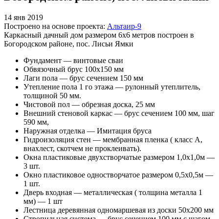
14 янв 2019
Построено на основе проекта:
Альтаир-9
Каркасный дачный дом размером 6х6 метров построен в
Богородском районе, пос. Лисьи Ямки
Фундамент — винтовые сваи
Обвязочный брус 100х150 мм
Лаги пола — брус сечением 150 мм
Утепление пола 1 го этажа — рулонный утеплитель,
толщиной 50 мм.
Чистовой пол — обрезная доска, 25 мм
Внешний стеновой каркас — брус сечением 100 мм, шаг
590 мм,
Наружная отделка — Имитация бруса
Гидроизоляция стен — мембранная пленка ( класс А,
внахлест, скотчем не проклеивать).
Окна пластиковые двухстворчатые размером 1,0х1,0м —
3 шт.
Окно пластиковое одностворчатое размером 0,5х0,5м —
1 шт.
Дверь входная — металлическая ( толщина металла 1
мм) — 1 шт
Лестница деревянная одномаршевая из доски 50х200 мм
Стропильная система — брус сечением 100 мм с шагом