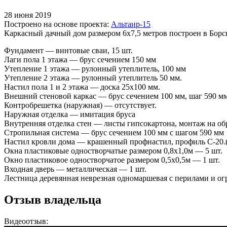
28 июня 2019
Построено на основе проекта:
Альтаир-15
Каркасный дачный дом размером 6х7,5 метров построен в Борск
Фундамент — винтовые сваи, 15 шт.
Лаги пола 1 этажа — брус сечением 150 мм
Утепление 1 этажа — рулонный утеплитель, 100 мм
Утепление 2 этажа — рулонный утеплитель 50 мм.
Настил пола 1 и 2 этажа — доска 25х100 мм.
Внешний стеновой каркас — брус сечением 100 мм, шаг 590 мм
Контробрешетка (наружная) — отсутствует.
Наружная отделка — имитация бруса
Внутренняя отделка стен — листы гипсокартона, монтаж на о
Стропильная система — брус сечением 100 мм с шагом 590 мм
Настил кровли дома — крашенный профнастил, профиль С-20.
Окна пластиковые одностворчатые размером 0,8х1,0м — 5 шт.
Окно пластиковое одностворчатое размером 0,5х0,5м — 1 шт.
Входная дверь — металлическая — 1 шт.
Лестница деревянная неврезная одномаршевая с перилами и о
Отзыв владельца
Видеоотзыв: