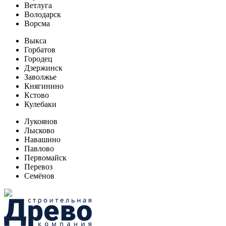
Ветлуга
Володарск
Ворсма
Выкса
Горбатов
Городец
Дзержинск
Заволжье
Княгинино
Кстово
Кулебаки
Лукоянов
Лысково
Навашино
Павлово
Первомайск
Перевоз
Семёнов