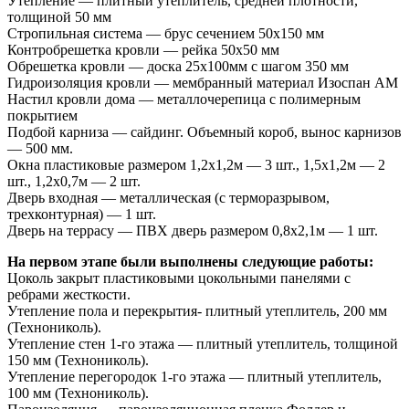
Утепление — плитный утеплитель, средней плотности,
толщиной 50 мм
Стропильная система — брус сечением 50х150 мм
Контробрешетка кровли — рейка 50х50 мм
Обрешетка кровли — доска 25х100мм с шагом 350 мм
Гидроизоляция кровли — мембранный материал Изоспан АМ
Настил кровли дома — металлочерепица с полимерным
покрытием
Подбой карниза — сайдинг. Объемный короб, вынос карнизов
— 500 мм.
Окна пластиковые размером 1,2х1,2м — 3 шт., 1,5х1,2м — 2
шт., 1,2х0,7м — 2 шт.
Дверь входная — металлическая (с терморазрывом,
трехконтурная) — 1 шт.
Дверь на террасу — ПВХ дверь размером 0,8х2,1м — 1 шт.
На первом этапе были выполнены следующие работы:
Цоколь закрыт пластиковыми цокольными панелями с
ребрами жесткости.
Утепление пола и перекрытия- плитный утеплитель, 200 мм
(Технониколь).
Утепление стен 1-го этажа — плитный утеплитель, толщиной
150 мм (Технониколь).
Утепление перегородок 1-го этажа — плитный утеплитель,
100 мм (Технониколь).