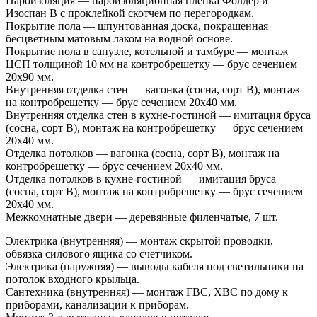
Пароизоляция — пароизоляционная пленка Фолдер и
Изоспан В с проклейкой скотчем по перегородкам.
Покрытие пола — шпунтованная доска, покрашенная
бесцветным матовым лаком на водной основе.
Покрытие пола в санузле, котельной и тамбуре — монтаж
ЦСП толщиной 10 мм на контробрешетку — брус сечением
20х90 мм.
Внутренняя отделка стен — вагонка (сосна, сорт В), монтаж
на контробрешетку — брус сечением 20х40 мм.
Внутренняя отделка стен в кухне-гостиной — имитация бруса
(сосна, сорт В), монтаж на контробрешетку — брус сечением
20х40 мм.
Отделка потолков — вагонка (сосна, сорт В), монтаж на
контробрешетку — брус сечением 20х40 мм.
Отделка потолков в кухне-гостиной — имитация бруса
(сосна, сорт В), монтаж на контробрешетку — брус сечением
20х40 мм.
Межкомнатные двери — деревянные филенчатые, 7 шт.
Электрика (внутренняя) — монтаж скрытой проводки,
обвязка силового ящика со счетчиком.
Электрика (наружняя) — выводы кабеля под светильники на
потолок входного крыльца.
Сантехника (внутренняя) — монтаж ГВС, ХВС по дому к
приборами, канализации к приборам.