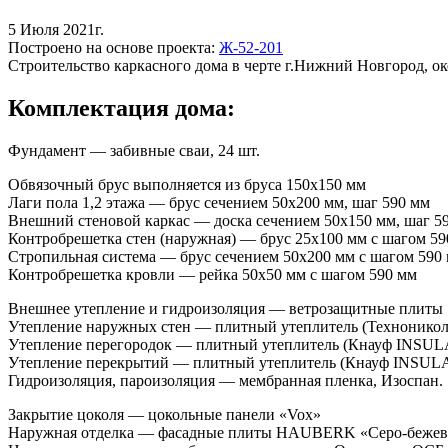
5 Июля 2021г.
Построено на основе проекта:
Ж-52-201
Строительство каркасного дома в черте г.Нижний Новгород, ок
Комплектация дома:
Фундамент — забивные сваи, 24 шт.
Обвязочный брус выполняется из бруса 150х150 мм
Лаги пола 1,2 этажа — брус сечением 50х200 мм, шаг 590 мм
Внешний стеновой каркас — доска сечением 50х150 мм, шаг 5
Контробрешетка стен (наружная) — брус 25х100 мм с шагом 59
Стропильная система — брус сечением 50х200 мм с шагом 590
Контробрешетка кровли — рейка 50х50 мм с шагом 590 мм
Внешнее утепление и гидроизоляция — ветрозащитные плиты 
Утепление наружных стен — плитный утеплитель (Техноникол
Утепление перегородок — плитный утеплитель (Кнауф INSUL
Утепление перекрытий — плитный утеплитель (Кнауф INSULA
Гидроизоляция, пароизоляция — мембранная пленка, Изоспан.
Закрытие цоколя — цокольные панели «Vox»
Наружная отделка — фасадные плиты HAUBERK «Серо-бежевы