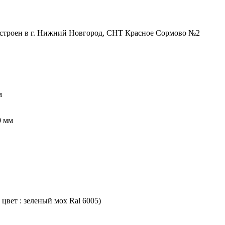
остроен в г. Нижний Новгород, СНТ Красное Сормово №2
м
0 мм
вет : зеленый мох Ral 6005)