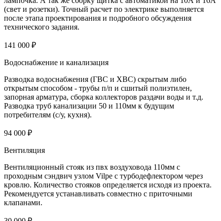
лампочка. А так же сборку щитка с автоматикой на 10А и 16А
(свет и розетки). Точный расчет по электрике выполняется
после этапа проектирования и подробного обсуждения
технического задания.
141 000 ₽
Водоснабжение и канализация
Разводка водоснабжения (ГВС и ХВС) скрытым либо
открытым способом - трубы п/п и сшитый полиэтилен,
запорная арматура, сборка коллекторов раздачи воды и т.д.
Разводка труб канализации 50 и 110мм к будущим
потребителям (с/у, кухня).
94 000 ₽
Вентиляция
Вентиляционный стояк из пвх воздуховода 110мм с
проходным сэндвич узлом Vilpe с турбодефлектором через
кровлю. Количество стояков определяется исходя из проекта.
Рекомендуется устанавливать совместно с приточными
клапанами.
30 000 ₽