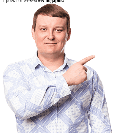
Проект от
21 900
₽
В подарок!