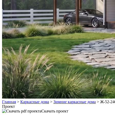
Главная
>
Каркасные дома
>
Зимние каркасные дома
>
Ж-52-24
Проект
Скачать проект