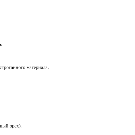
ь
 строганного материала.
вый орех).