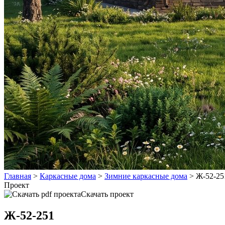
Главная
>
Каркасные дома
>
Зимние каркасные дома
>
Ж-52-25
Проект
Скачать проект
Ж-52-251