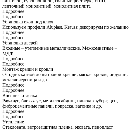
винтовой, буронабивной, свайный ростверк, УШП,
ленточный монолитный, монолитная плита
Подробнее
Подробнее
Установка окон под ключ
Используем профили Aluplast, Krauss; декорируем по желанию
Подробнее
Подробнее
Установка дверей
Входные – утепленные металлические. Межкомнатные –
МДФ.
Подробнее
Подробнее
Монтаж крыши и кровли
От односкатной до шатровой крыши; мягкая кровля, ондулин,
металлочерепица и др.
Подробнее
Подробнее
Внешняя отделка
Рау-хаус, блок-хаус, металлосайдинг, плитка хауберг, цсп,
фиброцементные панели, покраска, вагонка и др.
Подробнее
Подробнее
Утепление
Стекловата, ветрозащитная пленка, эковата, пенопласт