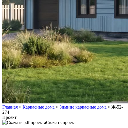
Главная
>
Каркасные дома
>
Зимние каркасные дома
>
Ж-52-
274
Проект
Скачать проект