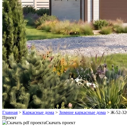
Главная
>
Каркасные дома
>
Зимние каркасные дома
>
Ж-52-32
Проект
Скачать проект