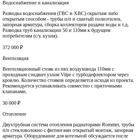
Водоснабжение и канализация
Разводка водоснабжения (ГВС и ХВС) скрытым либо
открытым способом - трубы п/п и сшитый полиэтилен,
запорная арматура, сборка коллекторов раздачи воды и т.д.
Разводка труб канализации 50 и 110мм к будущим
потребителям (с/у, кухня).
372 000 ₽
Вентиляция
Вентиляционный стояк из пвх воздуховода 110мм с
проходным сэндвич узлом Vilpe с турбодефлектором через
кровлю. Количество стояков определяется исходя из проекта.
Рекомендуется устанавливать совместно с приточными
клапанами.
30 000 ₽
Отопление
Двухтрубная система отопления радиаторами Rommer, трубы
п/п стекловолокно с фитингами открытый монтаж, запорная
арматура. Оборудование для котельной обсуждается после