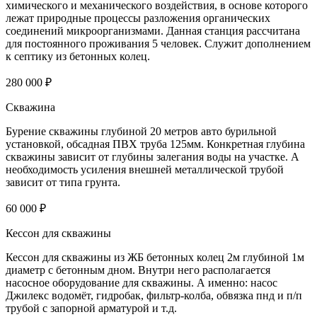
химического и механического воздействия, в основе которого
лежат природные процессы разложения органических
соединений микроорганизмами. Данная станция рассчитана
для постоянного проживания 5 человек. Служит дополнением
к септику из бетонных колец.
280 000 ₽
Скважина
Бурение скважины глубиной 20 метров авто бурильной
установкой, обсадная ПВХ труба 125мм. Конкретная глубина
скважины зависит от глубины залегания воды на участке. А
необходимость усиления внешней металлической трубой
зависит от типа грунта.
60 000 ₽
Кессон для скважины
Кессон для скважины из ЖБ бетонных колец 2м глубиной 1м
диаметр с бетонным дном. Внутри него располагается
насосное оборудование для скважины. А именно: насос
Джилекс водомёт, гидробак, фильтр-колба, обвязка пнд и п/п
трубой с запорной арматурой и т.д.