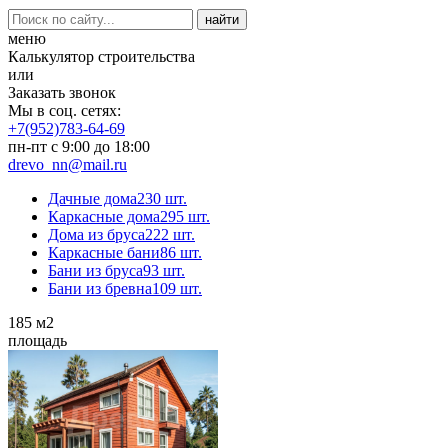
меню
Калькулятор строительства
или
Заказать звонок
Мы в соц. сетях:
+7(952)783-64-69
пн-пт с 9:00 до 18:00
drevo_nn@mail.ru
Дачные дома
230 шт.
Каркасные дома
295 шт.
Дома из бруса
222 шт.
Каркасные бани
86 шт.
Бани из бруса
93 шт.
Бани из бревна
109 шт.
185
м2
площадь