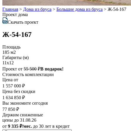
Главная
>
Дома из бруса
>
Большие дома из бруса
>
Ж-54-167
Проект дома
Скачать проект
Ж-54-167
Площадь
185 м2
Габариты (м)
11x12
Проект от
55 500
₽
В подарок!
Стоимость комплектации
Цена от
1 557 000 ₽
Цена без скидки
1 634 850 ₽
Вы экономите сегодня
77 850 ₽
Держим сниженные
цены до 31.08.26
от
9 335 ₽/мес.
до 30 лет
в кредит