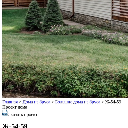
Главная
>
Дома из бруса
>
Большие дома из бруса
>
Ж-54-59
Проект дома
Скачать проект
Ж-54-59