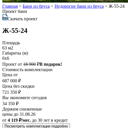
Главная
>
Бани из бруса
>
Недорогие бани из бруса
>
Ж-55-24
Проект бани
Скачать проект
Ж-55-24
Площадь
63 м2
Габариты (м)
6x6
Проект от
18 900
₽
В подарок!
Стоимость комплектации
Цена от
687 000 ₽
Цена без скидки
721 350 ₽
Вы экономите сегодня
34 350 ₽
Держим сниженные
цены до 31.08.26
от
4 119 ₽/мес.
до 30 лет
в кредит
Посмотреть комплектации подробно