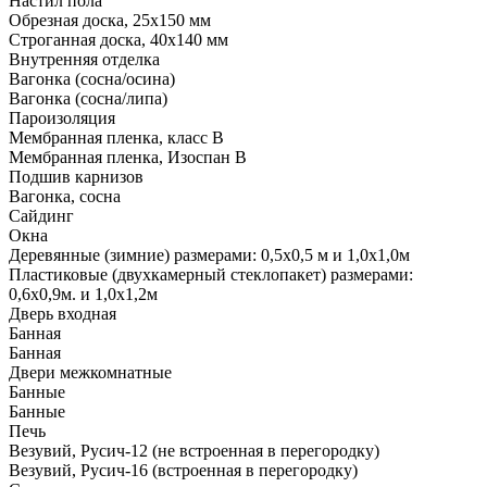
Настил пола
Обрезная доска, 25х150 мм
Строганная доска, 40х140 мм
Внутренняя отделка
Вагонка (сосна/осина)
Вагонка (сосна/липа)
Пароизоляция
Мембранная пленка, класс В
Мембранная пленка, Изоспан В
Подшив карнизов
Вагонка, сосна
Сайдинг
Окна
Деревянные (зимние) размерами: 0,5х0,5 м и 1,0х1,0м
Пластиковые (двухкамерный стеклопакет) размерами:
0,6х0,9м. и 1,0х1,2м
Дверь входная
Банная
Банная
Двери межкомнатные
Банные
Банные
Печь
Везувий, Русич-12 (не встроенная в перегородку)
Везувий, Русич-16 (встроенная в перегородку)