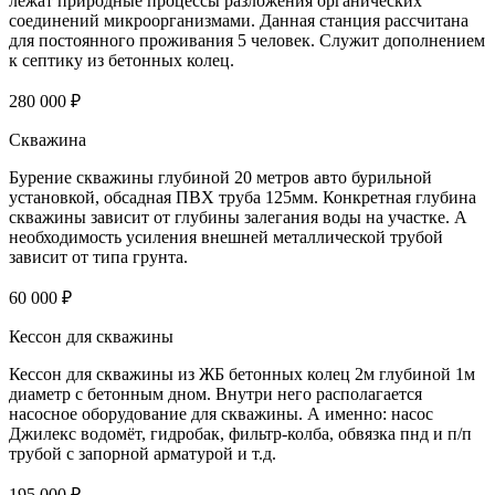
лежат природные процессы разложения органических
соединений микроорганизмами. Данная станция рассчитана
для постоянного проживания 5 человек. Служит дополнением
к септику из бетонных колец.
280 000 ₽
Скважина
Бурение скважины глубиной 20 метров авто бурильной
установкой, обсадная ПВХ труба 125мм. Конкретная глубина
скважины зависит от глубины залегания воды на участке. А
необходимость усиления внешней металлической трубой
зависит от типа грунта.
60 000 ₽
Кессон для скважины
Кессон для скважины из ЖБ бетонных колец 2м глубиной 1м
диаметр с бетонным дном. Внутри него располагается
насосное оборудование для скважины. А именно: насос
Джилекс водомёт, гидробак, фильтр-колба, обвязка пнд и п/п
трубой с запорной арматурой и т.д.
195 000 ₽