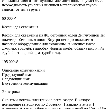
скважины зависит от глубины залегания воды на участке. А
необходимость усиления внешней металлической трубой
зависит от типа грунта.
60 000 ₽
Кессон для скважины
Кессон для скважины из ЖБ бетонных колец 2м глубиной 1м
диаметр с бетонным дном. Внутри него располагается
насосное оборудование для скважины. А именно: насос
Джилекс водомёт, гидробак, фильтр-колба, обвязка пнд и п/п
трубой с запорной арматурой и т.д.
195 000 ₽
Описание коммуникации
Предыдущий шаг
Следующий шаг
Внутренние коммуникации
Электрика
Скрытый монтаж электрики в вент. зазоре. В каждое
помещение выводится по 2 розетки, 1 выключатель и 1
лампочка. А так же сборку щитка с автоматикой на 10А и 16А