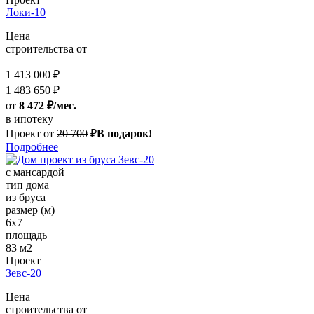
Локи-10
Цена
строительства от
1 413 000 ₽
1 483 650 ₽
от
8 472 ₽/мес.
в ипотеку
Проект от
20 700
₽
В подарок!
Подробнее
с мансардой
тип дома
из бруса
размер (м)
6х7
площадь
83 м2
Проект
Зевс-20
Цена
строительства от