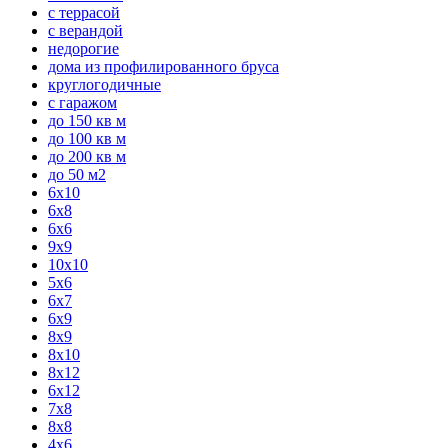
с террасой
с верандой
недорогие
дома из профилированного бруса
круглогодичные
с гаражом
до 150 кв м
до 100 кв м
до 200 кв м
до 50 м2
6x10
6x8
6x6
9x9
10x10
5x6
6x7
6x9
8x9
8x10
8x12
6x12
7x8
8x8
4x6