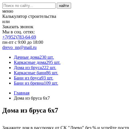
меню
Калькулятор строительства
или
Заказать звонок
Мы в соц. сетях:
+7(952)783-64-69
пн-пт с 9:00 до 18:00
drevo_nn@mail.ru
Дачные дома
230 шт.
Каркасные дома
295 шт.
Дома из бруса
222 шт.
Каркасные бани
86 шт.
Бани из бруса
93 шт.
Бани из бревна
109 шт.
Главная
Дома из бруса 6x7
Дома из бруса 6x7
Закажите дом в рассрочку от СК "Древо" без % и успейте пост