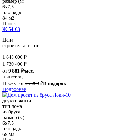
размер (м)
6x7,5
площадь
84 м2
Проект
Ж-54-63
Цена
строительства от
1 648 000 ₽
1 730 400 ₽
от
9 881 ₽/мес.
в ипотеку
Проект от
25 200
₽
В подарок!
Подробнее
двухэтажный
тип дома
из бруса
размер (м)
6х7,5
площадь
69 м2
Проект