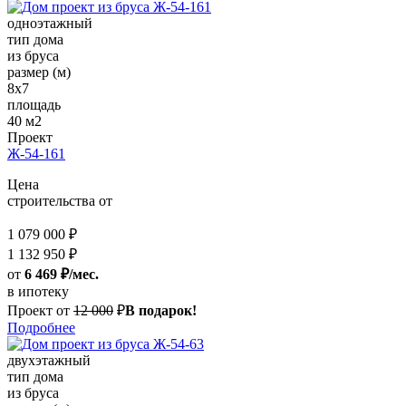
одноэтажный
тип дома
из бруса
размер (м)
8x7
площадь
40 м2
Проект
Ж-54-161
Цена
строительства от
1 079 000 ₽
1 132 950 ₽
от
6 469 ₽/мес.
в ипотеку
Проект от
12 000
₽
В подарок!
Подробнее
двухэтажный
тип дома
из бруса