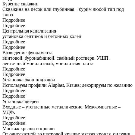
Бурение скважин
Скважина на песок или глубинная – бурим любой тип под
ключ
Подробнее
Подробнее
Центральная канализация
установка септиков и бетонных колец
Подробнее
Подробнее
Возведение фундамента
винтовой, буронабивной, свайный ростверк, УШП,
ленточный монолитный, монолитная плита
Подробнее
Подробнее
Установка окон под ключ
Используем профили Aluplast, Krauss; декорируем по желанию
Подробнее
Подробнее
Установка дверей
Входные – утепленные металлические. Межкомнатные –
МДФ.
Подробнее
Подробнее
Монтаж крыши и кровли
От односкатной до шатровой крыши; мягкая кровля, ондулин,