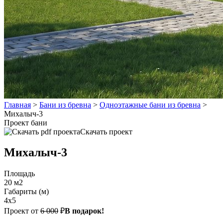
Главная
>
Бани из бревна
>
Одноэтажные бани из бревна
>
Михалыч-3
Проект бани
Скачать проект
Михалыч-3
Площадь
20 м2
Габариты (м)
4х5
Проект от
6 000
₽
В подарок!