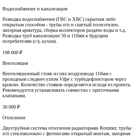
Водоснабжение и канализация
Разводка водоснабжения (ГВС и ХВС) скрытым либо
открытым способом - трубы п/п и сшитый полиэтилен,
запорная арматура, сборка коллекторов раздачи воды и т.д.
Разводка труб канализации 50 и 110мм к будущим
потребителям (с/у, кухня).
198 000 ₽
Вентиляция
Вентиляционный стояк из пвх воздуховода 110мм с
проходным сэндвич узлом Vilpe с турбодефлектором через
кровлю. Количество стояков определяется исходя из проекта.
Рекомендуется устанавливать совместно с приточными
клапанами.
30 000 ₽
Отопление
Двухтрубная система отопления радиаторами Rommer, трубы
п/п стекловолокно с фитингами открытый монтаж, запорная