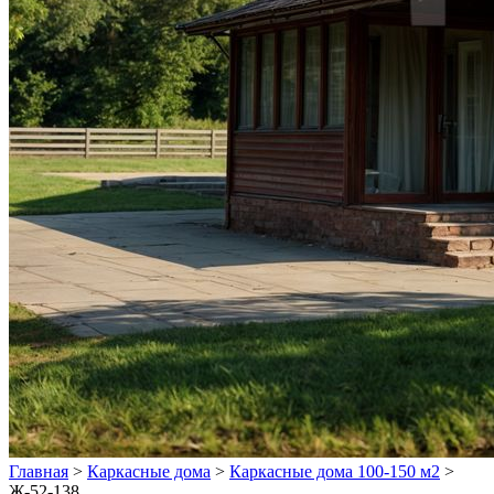
Главная
>
Каркасные дома
>
Каркасные дома 100-150 м2
>
Ж-52-138