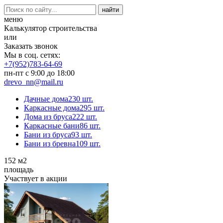
меню
Калькулятор строительства
или
Заказать звонок
Мы в соц. сетях:
+7(952)783-64-69
пн-пт с 9:00 до 18:00
drevo_nn@mail.ru
Дачные дома
230 шт.
Каркасные дома
295 шт.
Дома из бруса
222 шт.
Каркасные бани
86 шт.
Бани из бруса
93 шт.
Бани из бревна
109 шт.
152
м2
площадь
Участвует в акции