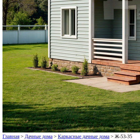
Главная
>
Дачные дома
>
Каркасные дачные дома
>
Ж-53-35