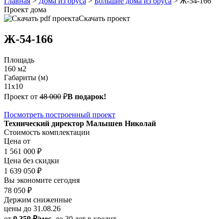
Главная
>
Дома из бруса
>
Большие дома из бруса
>
Ж-54-166
Проект дома
Скачать проект
Ж-54-166
Площадь
160 м2
Габариты (м)
11x10
Проект от
48 000
₽
В подарок!
Посмотреть построенный проект
Технический директор Малышев Николай
Стоимость комплектации
Цена от
1 561 000 ₽
Цена без скидки
1 639 050 ₽
Вы экономите сегодня
78 050 ₽
Держим сниженные
цены до 31.08.26
от
9 359 ₽/мес.
до 30 лет
в кредит