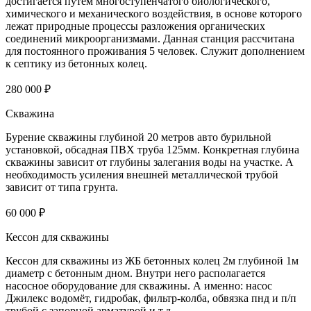
достигается путем многоступенчатого биологического,
химического и механического воздействия, в основе которого
лежат природные процессы разложения органических
соединений микроорганизмами. Данная станция рассчитана
для постоянного проживания 5 человек. Служит дополнением
к септику из бетонных колец.
280 000 ₽
Скважина
Бурение скважины глубиной 20 метров авто бурильной
установкой, обсадная ПВХ труба 125мм. Конкретная глубина
скважины зависит от глубины залегания воды на участке. А
необходимость усиления внешней металлической трубой
зависит от типа грунта.
60 000 ₽
Кессон для скважины
Кессон для скважины из ЖБ бетонных колец 2м глубиной 1м
диаметр с бетонным дном. Внутри него располагается
насосное оборудование для скважины. А именно: насос
Джилекс водомёт, гидробак, фильтр-колба, обвязка пнд и п/п
трубой с запорной арматурой и т.д.