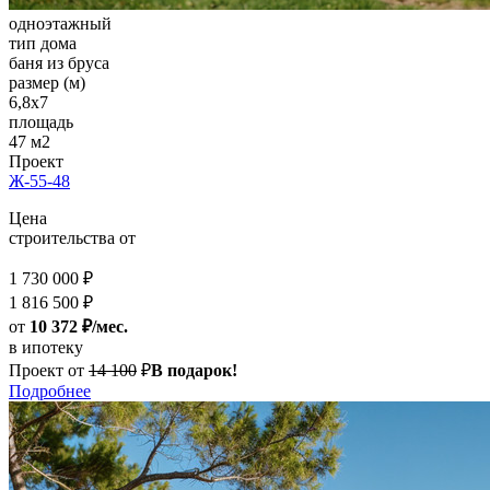
одноэтажный
тип дома
баня из бруса
размер (м)
6,8х7
площадь
47 м2
Проект
Ж-55-48
Цена
строительства от
1 730 000 ₽
1 816 500 ₽
от
10 372 ₽/мес.
в ипотеку
Проект от
14 100
₽
В подарок!
Подробнее