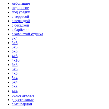
небольшие
недорогие
под усадку
с террасой
с верандой
с беседкой
с барбекю
с комнатой отдыха
3x4
3x6
3x5
6x6
4x6
4x10
6x8
5x5
4x5
5x4
6x4
5x3
4x4
одноэтажные
двухэтажные
с мансардой