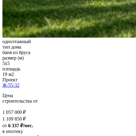
одноэтажный
тип дома
баня из бруса
размер (м)
5x5
площадь
19 м2
Проект
Ж-55-32
Цена
строительства от
1 057 000 ₽
1 109 850 ₽
от
6 337 ₽/мес.
в ипотеку