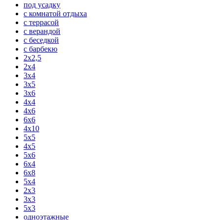
под усадку
с комнатой отдыха
с террасой
с верандой
с беседкой
с барбекю
2x2,5
2x4
3x4
3x5
3x6
4x4
4x6
6x6
4x10
5x5
4x5
5x6
6x4
6x8
5x4
2x3
3x3
5x3
одноэтажные