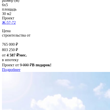
размер (м)
6x5
площадь
30 м2
Проект
Ж-57-72
Цена
строительства от
765 000 ₽
803 250 ₽
от
4 587 ₽/мес.
в ипотеку
Проект от
9 000
₽
В подарок!
Подробнее