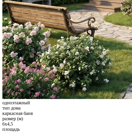
одноэтажный
тип дома
каркасная баня
размер (м)
6x4,5
площадь