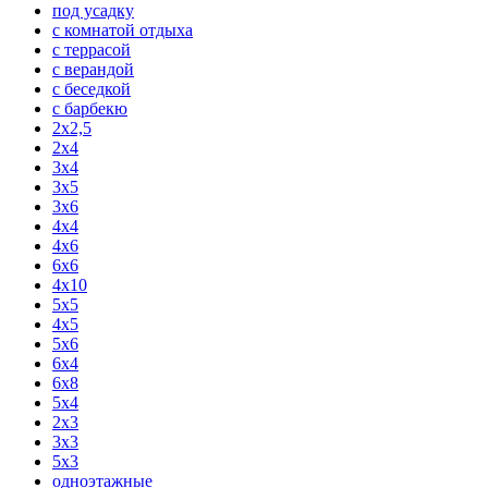
под усадку
с комнатой отдыха
с террасой
с верандой
с беседкой
с барбекю
2x2,5
2x4
3x4
3x5
3x6
4x4
4x6
6x6
4x10
5x5
4x5
5x6
6x4
6x8
5x4
2x3
3x3
5x3
одноэтажные