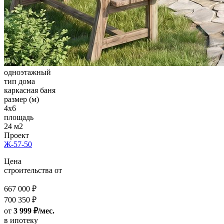
одноэтажный
тип дома
каркасная баня
размер (м)
4x6
площадь
24 м2
Проект
Ж-57-50
Цена
строительства от
667 000 ₽
700 350 ₽
от
3 999 ₽/мес.
в ипотеку