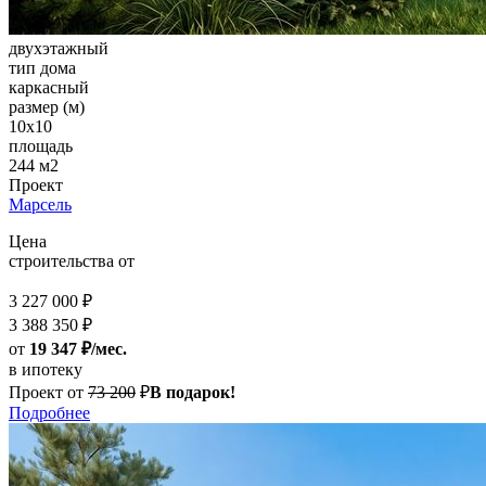
двухэтажный
тип дома
каркасный
размер (м)
10х10
площадь
244 м2
Проект
Марсель
Цена
строительства от
3 227 000 ₽
3 388 350 ₽
от
19 347 ₽/мес.
в ипотеку
Проект от
73 200
₽
В подарок!
Подробнее