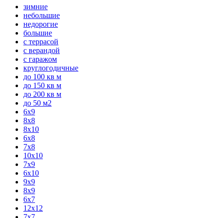
зимние
небольшие
недорогие
большие
с террасой
с верандой
с гаражом
круглогодичные
до 100 кв м
до 150 кв м
до 200 кв м
до 50 м2
6x9
8x8
8x10
6x8
7x8
10x10
7x9
6x10
9x9
8x9
6x7
12x12
7х7