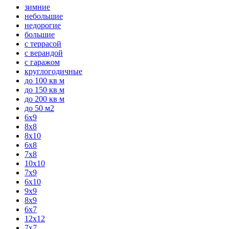
зимние
небольшие
недорогие
большие
с террасой
с верандой
с гаражом
круглогодичные
до 100 кв м
до 150 кв м
до 200 кв м
до 50 м2
6x9
8x8
8x10
6x8
7x8
10x10
7x9
6x10
9x9
8x9
6x7
12x12
7х7