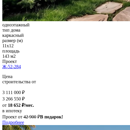
одноэтажный
тип дома
каркасный
размер (м)
11x12
площадь
143 м2
Проект
Ж-52-284
Цена
строительства от
3 111 000 ₽
3 266 550 ₽
от
18 652 ₽/мес.
в ипотеку
Проект от
42 900
₽
В подарок!
Подробнее