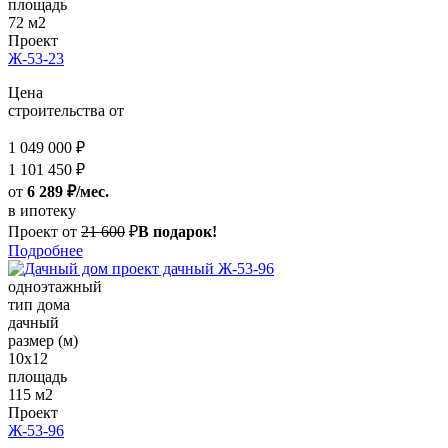
площадь
72 м2
Проект
Ж-53-23
Цена
строительства от
1 049 000 ₽
1 101 450 ₽
от
6 289 ₽/мес.
в ипотеку
Проект от
21 600
₽
В подарок!
Подробнее
одноэтажный
тип дома
дачный
размер (м)
10x12
площадь
115 м2
Проект
Ж-53-96