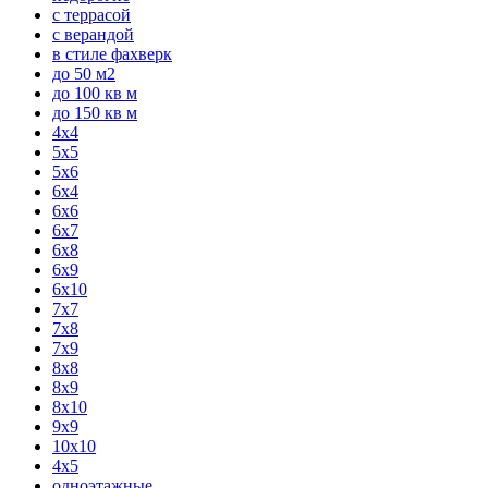
с террасой
с верандой
в стиле фахверк
до 50 м2
до 100 кв м
до 150 кв м
4x4
5x5
5x6
6x4
6x6
6x7
6x8
6x9
6x10
7x7
7x8
7x9
8x8
8x9
8x10
9x9
10x10
4x5
одноэтажные