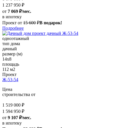
1 237 950 ₽
от
7 069 ₽/мес.
в ипотеку
Проект от
15 600
₽
В подарок!
Подробнее
одноэтажный
тип дома
дачный
размер (м)
14x8
площадь
112 м2
Проект
Ж-53-54
Цена
строительства от
1 519 000 ₽
1 594 950 ₽
от
9 107 ₽/мес.
в ипотеку