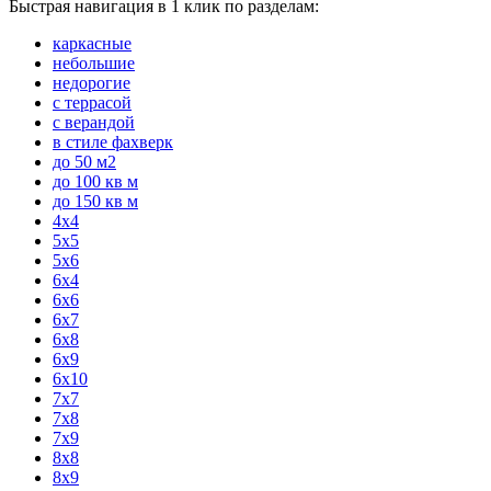
Быстрая навигация в 1 клик по разделам:
каркасные
небольшие
недорогие
с террасой
с верандой
в стиле фахверк
до 50 м2
до 100 кв м
до 150 кв м
4x4
5x5
5x6
6x4
6x6
6x7
6x8
6x9
6x10
7x7
7x8
7x9
8x8
8x9